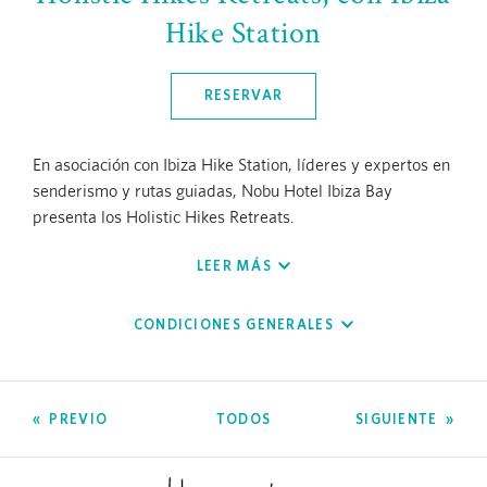
Hike Station
RESERVAR
En asociación con Ibiza Hike Station, líderes y expertos en
senderismo y rutas guiadas, Nobu Hotel Ibiza Bay
presenta los Holistic Hikes Retreats.
LEER MÁS
Disfruta de una inolvidable experiencia que combina
aventura y bienestar para llevarte a algunos de los
rincones más atractivos y recónditos de la isla. Además,
CONDICIONES GENERALES
nos complace anunciar nuevas rutas para ofrecerte
inéditos paisajes y emocionantes aventuras en los que
descubrirás la esencia de la Ibiza más auténtica.
PREVIO
TODOS
SIGUIENTE
En estas increíbles rutas podrás explorar cuevas
escondidas que desembocan en piscinas naturales de