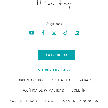
hidromasaje, incluyendo meditación para hacer que la
experiencia sea aun más cautivadora. Para dar energía
extra a los músculos cansados, este programa también
incluye nuestro Signature Holistic Zen Massage (masaje
Síguenos
corporal completo de 60 minutos) además de
Opens in a new tab.
Opens in a new tab.
Opens in a new tab.
Opens in a new tab.
Opens in a ne
alojamiento de lujo en Nobu Hotel Ibiza Bay, desayuno
diario en el restaurante-chiringuito Chambao By the
Beach a pie de playa, un "welcome pack" con todo lo
necesario para realizar las rutas de senderismo, y una
SUSCRIBIRSE
cena Omakase (menú degustación de cinco platos) en
nuestro mundialmente reconocido Nobu
Restaurant. Transporte diario de ida y vuelta desde el
VOLVER ARRIBA
hotel a la ruta incluido.
SOBRE NOSOTROS
CONTACTO
TRABAJO
El retiro incluye:
POLÍTICA DE PRIVACIDAD
BOLETÍN
Estancia de 3 noches
SOSTENIBILIDAD
BLOG
CANAL DE DENUNCIAS
3 rutas de senderismo guiadas