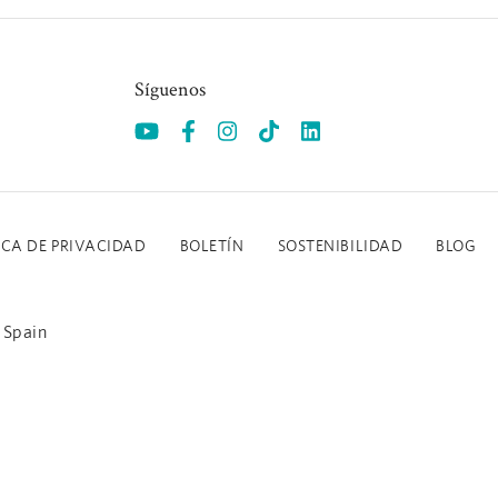
Síguenos
Opens in a new tab.
Opens in a new tab.
Opens in a new tab.
Opens in a new tab.
Opens in a new tab
ICA DE PRIVACIDAD
BOLETÍN
SOSTENIBILIDAD
BLOG
 Spain