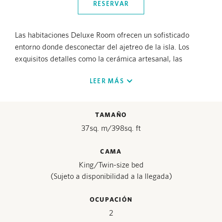
RESERVAR
Las habitaciones Deluxe Room ofrecen un sofisticado
entorno donde desconectar del ajetreo de la isla. Los
exquisitos detalles como la cerámica artesanal, las
lámparas tejidas y la paleta de colores blancos, dorados,
LEER MÁS
aguamarina y azules aportan al espacio una sensación de
lujo y comodidad.
TAMAÑO
Las habitaciones albergan baños de mármol persa con
37
sq. m/
398
sq. ft
ducha de efecto lluvia y una zona de vestidor
independiente. Los grandes ventanales acristalados dan
CAMA
acceso a una terraza amueblada, ideal para contemplar el
King/Twin-size bed
amanecer sobre los jardines. Existen habitaciones
(Sujeto a disponibilidad a la llegada)
intercomunicadas ideales para familias.
OCUPACIÓN
2